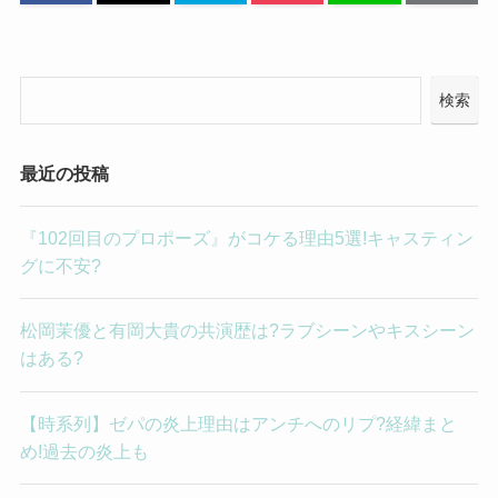
検索
最近の投稿
『102回目のプロポーズ』がコケる理由5選!キャスティン
グに不安?
松岡茉優と有岡大貴の共演歴は?ラブシーンやキスシーン
はある?
【時系列】ゼパの炎上理由はアンチへのリプ?経緯まと
め!過去の炎上も