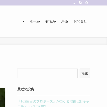
ホーム
有名人
声優
お問合せ
検索
最近の投稿
『102回目のプロポーズ』がコケる理由5選!キャ
スティングに不安?