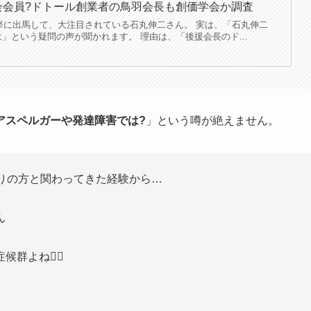
会会員?ドトール創業者の鳥羽会長も創価学会か調査
選挙に出馬して、大注目されている石丸伸二さん。 実は、「石丸伸二
」という疑問の声が聞かれます。 理由は、「後援会長のド...
アスペルガーや発達障害では?
」という噂が絶えません。
りの方と関わってきた経験から…
ん
よね🙂‍↕️
。