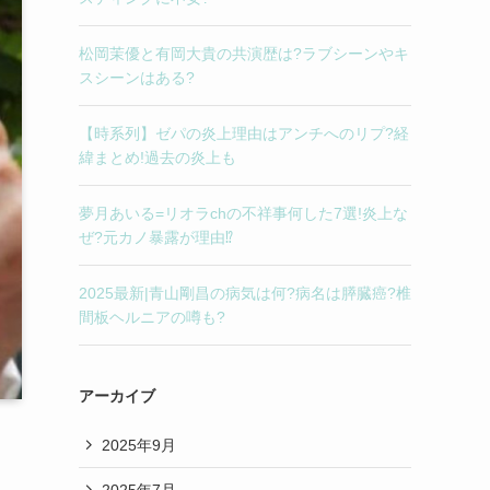
松岡茉優と有岡大貴の共演歴は?ラブシーンやキ
スシーンはある?
【時系列】ゼパの炎上理由はアンチへのリプ?経
緯まとめ!過去の炎上も
夢月あいる=リオラchの不祥事何した7選!炎上な
ぜ?元カノ暴露が理由⁉︎
2025最新|青山剛昌の病気は何?病名は膵臓癌?椎
間板ヘルニアの噂も?
アーカイブ
2025年9月
2025年7月