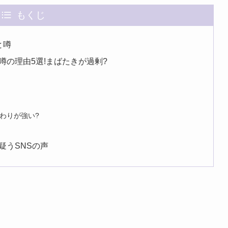
もくじ
と噂
の理由5選!まばたきが過剰?
わりが強い?
疑うSNSの声