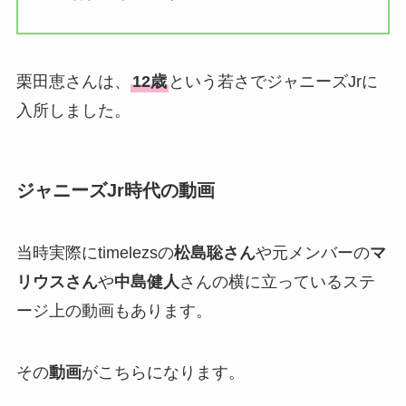
栗田恵さんは、
12歳
という若さでジャニーズJrに
入所しました。
ジャニーズJr時代の動画
当時実際にtimelezsの
松島聡さん
や元メンバーの
マ
リウスさん
や
中島健人
さんの横に立っているステ
ージ上の動画もあります。
その
動画
がこちらになります。