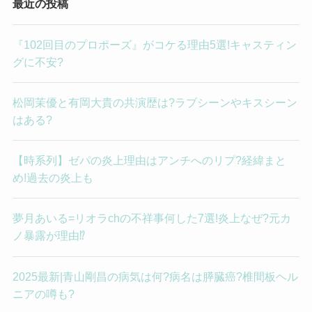
最近の投稿
『102回目のプロポーズ』がコケる理由5選!キャスティン
グに不安?
松岡茉優と有岡大貴の共演歴は?ラブシーンやキスシーン
はある?
【時系列】ゼパの炎上理由はアンチへのリプ?経緯まと
め!過去の炎上も
夢月あいる=リオラchの不祥事何した7選!炎上なぜ?元カ
ノ暴露が理由⁉︎
2025最新|青山剛昌の病気は何?病名は膵臓癌?椎間板ヘル
ニアの噂も?