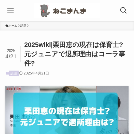
ホーム
話題
2025wiki|栗田恵の現在は保育士?
2025
元ジュニアで退所理由はコーラ事
4/21
件?
2025年4月21日
話題