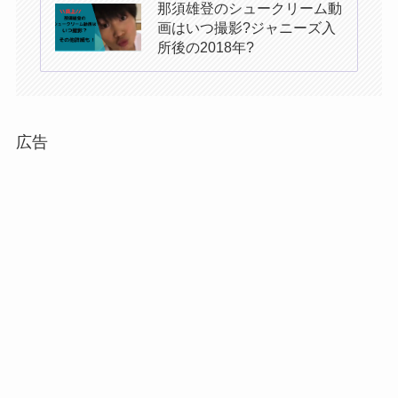
那須雄登のシュークリーム動
画はいつ撮影?ジャニーズ入
所後の2018年?
広告