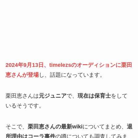
2024年9月13日、timelezsのオーディションに栗田
恵さんが登場
し、話題になっています。
栗田恵さんは
元ジュニア
で、
現在は保育士
をして
いるそうです。
そこで、
栗田恵さんの最新wiki
についてまとめ、
退
所理由はコーラ事件
の噂についても調査してみま