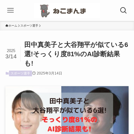
ホーム
スポーツ選手
田中真美子と大谷翔平が似ている6
2025
選!そっくり度81%のAI診断結果
3/14
も!
2025年3月14日
スポーツ選手