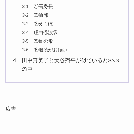
①高身長
②輪郭
③えくぼ
理由④涙袋
⑤目の形
⑥服装がお揃い
田中真美子と大谷翔平が似ているとSNS
の声
広告