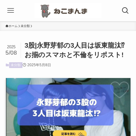
ホーム
未分類
3股|永野芽郁の3人目は坂東龍汰⁉︎
2025
5/08
お揃のスマホと不倫をリポスト!
2025年5月8日
未分類