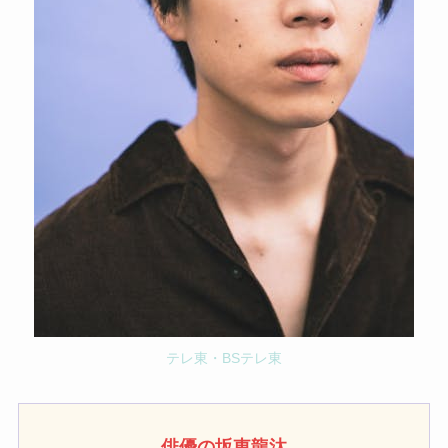
テレ東・BSテレ東
俳優の坂東龍汰