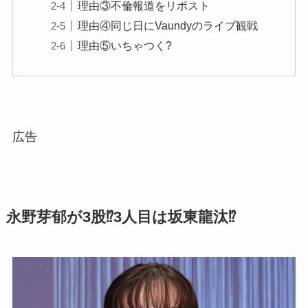
理由③不倫報道をリポスト
理由④同じ日にVaundyのライブ観戦
理由⑤いちゃつく?
広告
永野芽郁が3股⁉︎3人目は坂東龍汰⁉︎