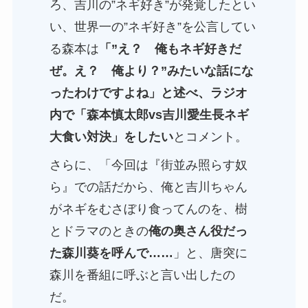
ろ、吉川の”ネギ好き”が発覚したとい
い、世界一の”ネギ好き”を公言してい
る森本は
「”え？ 俺もネギ好きだ
ぜ。え？ 俺より？”みたいな話にな
ったわけですよね」と述べ、ラジオ
内で「森本慎太郎vs吉川愛生長ネギ
大食い対決」をしたい
とコメント。
さらに、「今回は『街並み照らす奴
ら』での話だから、俺と吉川ちゃん
がネギをむさぼり食ってんのを、樹
とドラマのときの
俺の奥さん役だっ
た森川葵を呼んで……
」と、唐突に
森川を番組に呼ぶと言い出したの
だ。