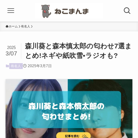
ホーム
有名人
森川葵と森本慎太郎の匂わせ7選ま
2025
3/07
とめ!ネギや紙吹雪•ラジオも?
2025年3月7日
有名人