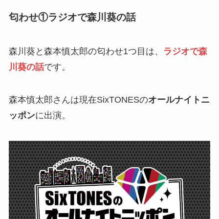
匂わせ①ラジオで森川葵の話
森川葵と森本慎太郎の匂わせ1つ目は、
ラジオで森
川葵の話
です。
森本慎太郎さんは現在SixTONESの
オールナイトニ
ッポン
に出演。