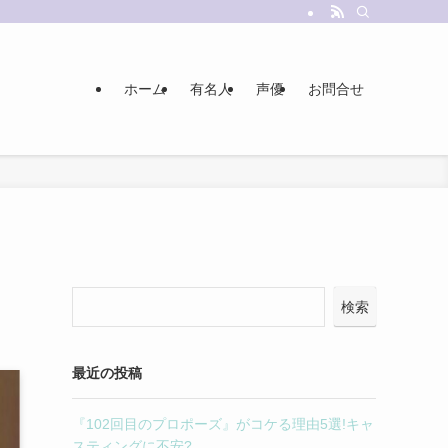
ホーム
有名人
声優
お問合せ
検索
最近の投稿
『102回目のプロポーズ』がコケる理由5選!キャ
スティングに不安?