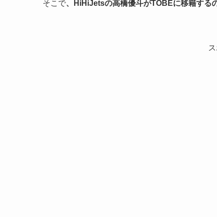
そこで
、HiHiJetsの高橋優斗がTOBEに移籍す
ス