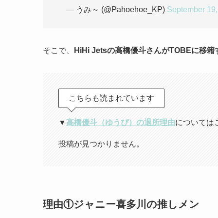
— うみ～ (@Pahoehoe_KP)
September 19,
そこで、
HiHi Jetsの高橋優斗さんがTOBEに
こちらも読まれています
▼
高橋優斗（ゆうぴ）の退所理由
については
投稿が見つかりません。
理由①ジャニー喜多川の推しメン