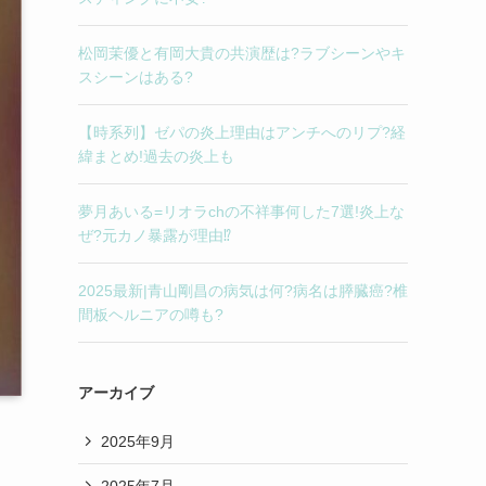
松岡茉優と有岡大貴の共演歴は?ラブシーンやキ
スシーンはある?
【時系列】ゼパの炎上理由はアンチへのリプ?経
緯まとめ!過去の炎上も
夢月あいる=リオラchの不祥事何した7選!炎上な
ぜ?元カノ暴露が理由⁉︎
2025最新|青山剛昌の病気は何?病名は膵臓癌?椎
間板ヘルニアの噂も?
アーカイブ
2025年9月
2025年7月