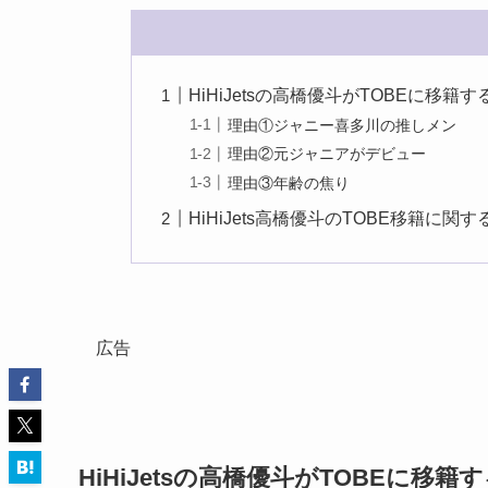
HiHiJetsの高橋優斗がTOBEに移籍
理由①ジャニー喜多川の推しメン
理由②元ジャニアがデビュー
理由③年齢の焦り
HiHiJets高橋優斗のTOBE移籍に関す
広告
HiHiJetsの高橋優斗がTOBEに移