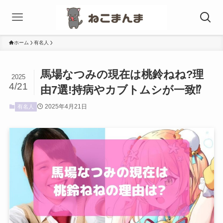
ホーム
有名人
馬場なつみの現在は桃鈴ねね?理
2025
4/21
由7選!持病やカブトムシが一致⁉︎
2025年4月21日
有名人