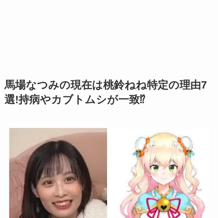
馬場なつみの現在は桃鈴ねね特定の理由7
選!持病やカブトムシが一致⁉︎