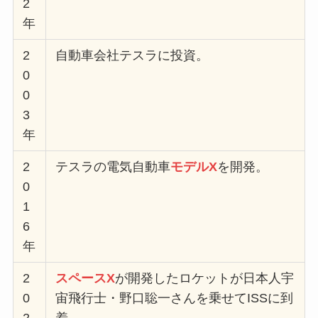
2
年
2
自動車会社テスラに投資。
0
0
3
年
2
テスラの電気自動車
モデルX
を開発。
0
1
6
年
2
スペースX
が開発したロケットが日本人宇
0
宙飛行士・野口聡一さんを乗せてISSに到
2
着。