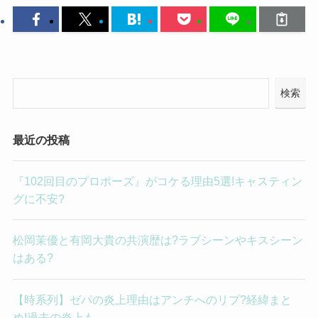
検索
最近の投稿
『102回目のプロポーズ』がコケる理由5選!キャスティン
グに不安?
松岡茉優と有岡大貴の共演歴は?ラブシーンやキスシーン
はある?
【時系列】ゼパの炎上理由はアンチへのリプ?経緯まと
め!過去の炎上も